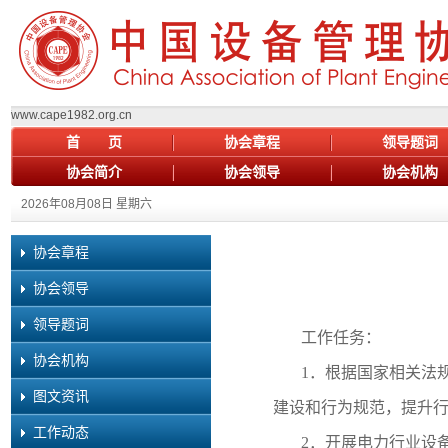
.cape1982.org.cn
首 页
协会章程
领导题词
协会简介
协会领导
协会机构
2026年08月08日 星期六
协会章程
协会领导
领导题词
工作任务：
协会机构
1．根据国家相关法
图文资讯
建设和行为规范，提升
工作动态
2．开展电力行业设