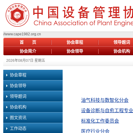
w.cape1982.org.cn
首 页
协会章程
领导题词
协会简介
协会领导
协会机构
2026年08月07日 星期五
协会章程
协会领导
领导题词
油气科技与数智化分会
协会机构
设备诊断与自愈工程专
图文资讯
标准化工作委员会
工作动态
医疗行业分会