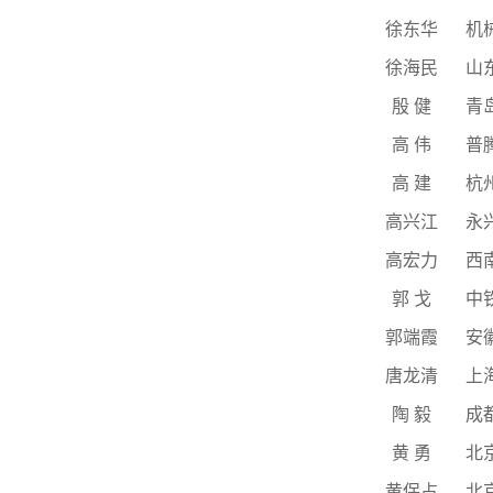
徐东华
机
徐海民
山
殷
健
青
高
伟
普
高
建
杭
高兴江
永
高宏力
西
郭
戈
中
郭端霞
安
唐龙清
上
陶
毅
成
黄
勇
北
黄保占
北