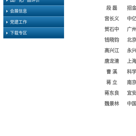
段
磊
招
会展信息
宫长义
中
党建工作
贺石中
广
下载专区
钱晓钧
北京
高兴江
永
唐龙清
上
曹
溪
科
蒋
立
南
蒋东良
宜
魏景林
中