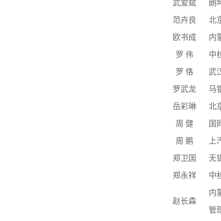
武爱斌
朗
范卉良
北
欧书成
内
罗
伟
中
罗
恪
武
罗武龙
马
岳彩琳
北
周
健
国
周
鹏
上
郑卫国
无
郑永祥
中
内
赵长森
管