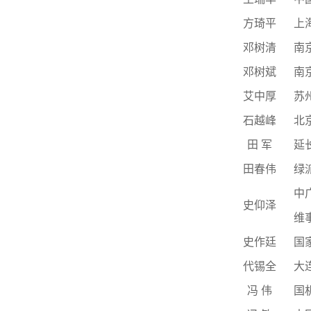
方琦平
上
邓树清
南
邓树斌
南
艾中厚
苏
石越峰
北
田
军
延
田春伟
绿
中
史仰泽
维
史作廷
国
代锡全
大
冯
伟
国