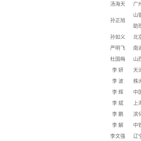
汤海天
广
山
孙正旭
助
孙如义
北
严明飞
南
杜国梅
山
李
妍
天
李
波
株
李
辉
中
李
斌
上
李
鹏
滨
李
解
中
李文强
辽