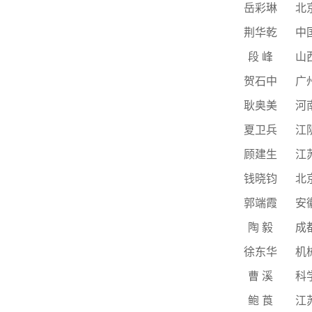
岳彩琳
北
荆华乾
中
段 峰
山
贺石中
广
耿奥美
河
夏卫兵
江
顾建生
江
钱晓钧
北
郭端霞
安
陶 毅
成
徐东华
机
曹 溪
科
鲍 莨
江