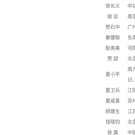
宫长义
中
姚
远
南
贺石中
广
秦健聪
东
耿奥美
河
贾
翃
北
南
夏小平
记
夏卫兵
江
夏咸喜
苏
顾建生
江
钱晓钧
北
徐
露
中