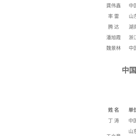
龚伟鑫
中
率 雷
山
腾 达
湖
潘旭霞
浙
魏景林
中
中
姓
名
单
丁
涛
中
山