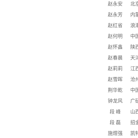
赵永安
北
赵永芳
内
赵红省
浪
赵何明
中
赵怀鑫
陕
赵春晨
天
赵莉莉
江
赵雪晖
沧
荆华乾
中
钟龙风
广
段
峰
山
段
磊
招
施煜强
凯