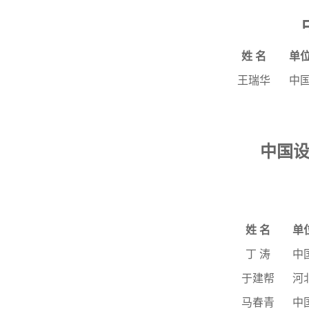
姓
名
单
王瑞华
中
中国
姓
名
单
丁 涛
中
于建帮
河
马春青
中