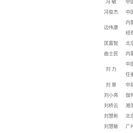
冯
敏
中
冯俊杰
中
内
边伟康
经
匡嘉智
北
曲士民
内
中
刘
力
任
刘
景
中
刘小亮
伽
刘桥云
湘
刘慧彬
北
刘慧敏
广