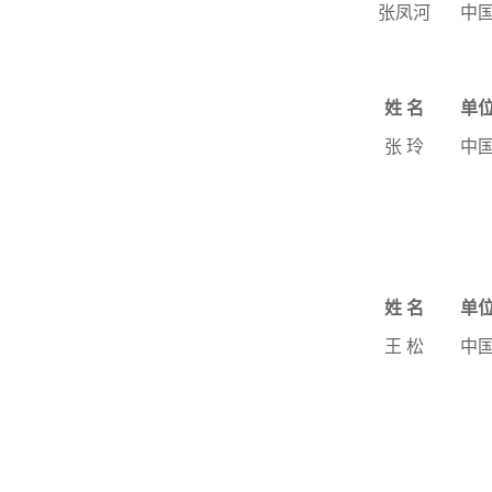
张凤河
中
姓
名
单
张
玲
中
姓
名
单
王
松
中