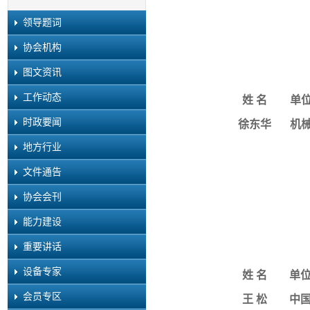
领导题词
协会机构
图文资讯
工作动态
姓
名
单
时政要闻
徐东华
机
地方行业
文件通告
协会会刊
能力建设
重要讲话
设备专家
姓
名
单
会员专区
王
松
中