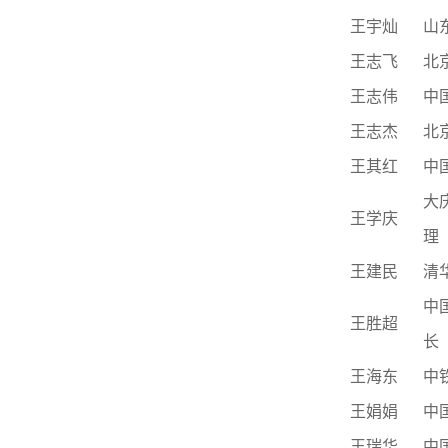
王宇灿
山
王志飞
北
王志伟
中
王志杰
北
王其红
中
大
王学庆
理
王建民
清
中
王胜超
长
王海东
中
王娟娟
中
王瑞华
中