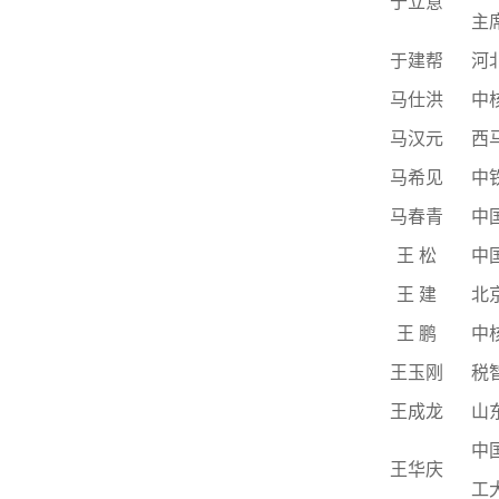
于立意
主
于建帮
河
马仕洪
中
马汉元
西
马希见
中
马春青
中
王
松
中
王
建
北
王
鹏
中
王玉刚
税
王成龙
山
中
王华庆
工