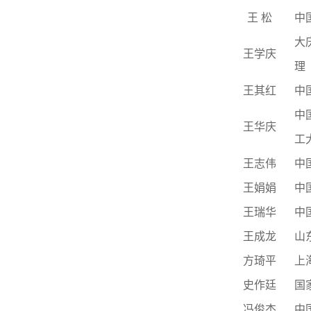
王 松
中
大
王学庆
理
王其红
中
中
王华庆
工
王志伟
中
王娟娟
中
王瑞华
中
王成龙
山
方琦平
上
史作廷
国
冯俊杰
中