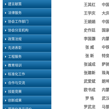
建言献策
王其红
中
法律服务
王学庆
大
协会工作部门
王娟娟
中
协会分支机构
史作廷
国
李国灏
内
政策法规
张
威
中
先进表彰
张
新
特
工程服务
张诚成
萨
教育培训
张建新
珠
标准化工作
武爱斌
朗
合作与交流
欧书成
内
技能竞赛
罗
恪
武
创新成果
罗武龙
马
国产化产品评价