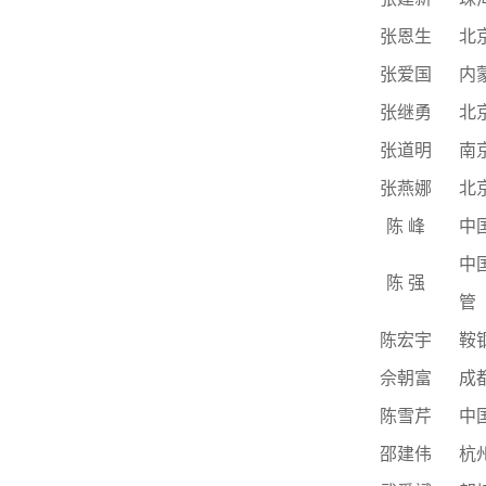
张恩生
北
张爱国
内
张继勇
北
张道明
南
张燕娜
北
陈
峰
中
中
陈
强
管
陈宏宇
鞍
佘朝富
成
陈雪芹
中
邵建伟
杭