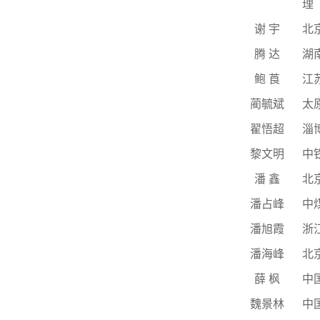
理
谢
宇
北
腾
达
湖
鲍
莨
江
蔺毓斌
太
翟悟超
淄
黎文明
中
潘
鑫
北
潘占峰
中
潘旭霞
浙
潘海峰
北
薛
枫
中
魏景林
中