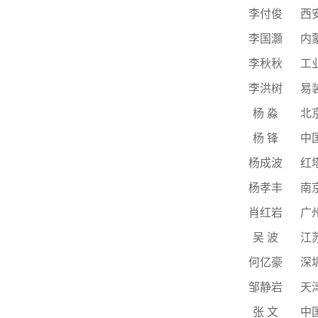
李付俊
西
李国灏
内
李秋秋
工
李洪树
易
杨
淼
北
杨
锋
中
杨成波
红
杨孝丰
南
肖红岩
广
吴
波
江
何亿豪
深
邹静岩
天
张
文
中