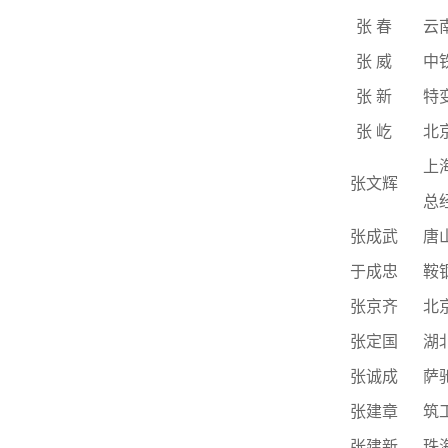
张
春
云
张
威
中
张
新
特
张
屹
北
上
张文辉
总
张成武
唐
于成忠
鞍
张京齐
北
张定国
湖
张诚成
萨
张建章
筑
张建新
珠