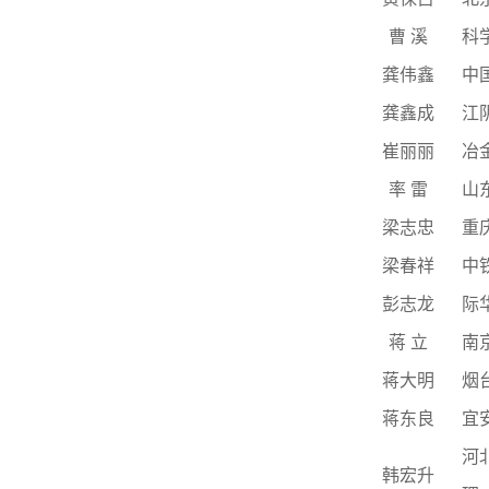
曹
溪
科
龚伟鑫
中
龚鑫成
江
崔丽丽
冶
率
雷
山
梁志忠
重
梁春祥
中
彭志龙
际
蒋
立
南
蒋大明
烟
蒋东良
宜
河
韩宏升