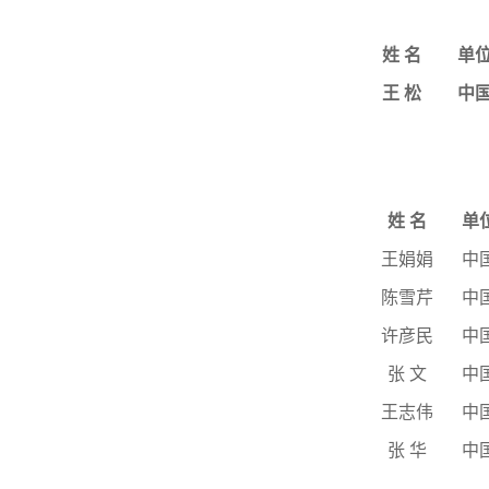
姓
名
单
王
松
中
姓
名
单
王娟娟
中
陈雪芹
中
许彦民
中
张
文
中
王志伟
中
张
华
中