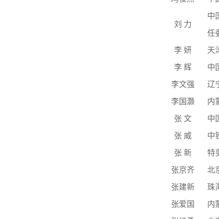
中
刘 力
任
李 妍
天
李 辉
中
李文强
辽
李国灏
内
张 文
中
张 威
中
张 新
特
张京齐
北
张建新
珠
张爱国
内