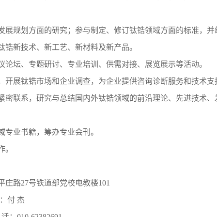
业发展规划方面的研究；参与制定、修订钛锆领域方面的标准，并
钛锆新技术、新工艺、新材料及新产品。
会议论坛、专题研讨、专业培训、供需对接、展览展示等活动。
库，开展钛锆市场和企业调查，为企业提供咨询诊断服务和技术支
立紧密联系，研究与总结国内外钛锆领域的前沿理论、先进技术、
域专业书籍，筹办专业会刊。
作。
庄路27号铁道部党校电教楼101
：付 杰
：010-62382691