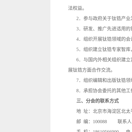
法权益。
2．参与政府关于钛锆产
3．研发、推广先进适用的
4．组织开展钛锆领域的
5．组织建立钛锆专家智
6．与国内外相关组织建
展钛锆方面合作交流。
7．组织编辑和出版钛锆领
8．承担协会委托的其他工
三、分会的联系方式
地 址：北京市海淀区北太平
邮 编：100088 联系人
手 机：18610566900 电 话