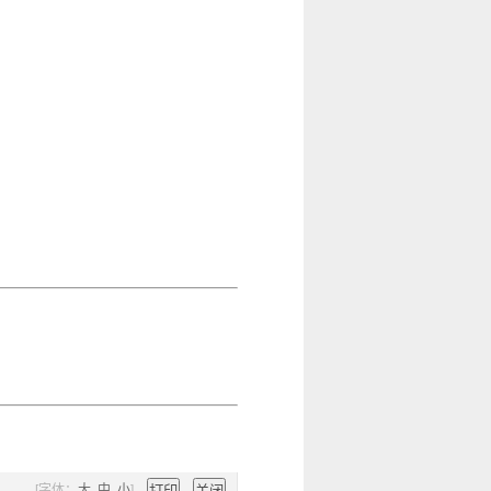
[字体：
大
中
小
]